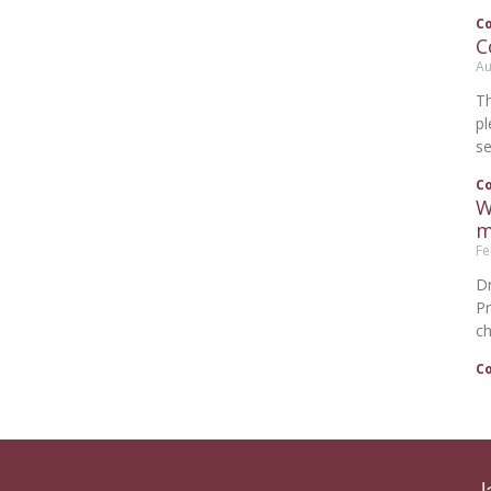
C
C
Au
T
p
se
C
W
m
Fe
Dr
P
ch
C