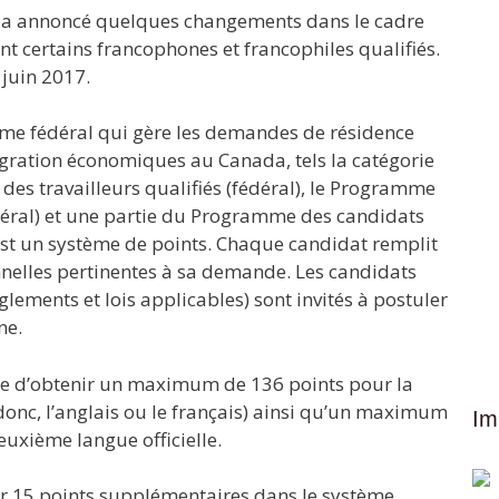
l a annoncé quelques changements dans le cadre
t certains francophones et francophiles qualifiés.
 juin 2017.
me fédéral qui gère les demandes de résidence
ation économiques au Canada, tels la catégorie
es travailleurs qualifiés (fédéral), le Programme
édéral) et une partie du Programme des candidats
est un système de points. Chaque candidat remplit
nnelles pertinentes à sa demande. Les candidats
lements et lois applicables) sont invités à postuler
ne.
ble d’obtenir un maximum de 136 points pour la
(donc, l’anglais ou le français) ainsi qu’un maximum
Im
uxième langue officielle.
enir 15 points supplémentaires dans le système