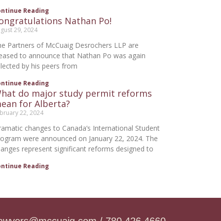
ontinue Reading
ongratulations Nathan Po!
gust 29, 2024
he Partners of McCuaig Desrochers LLP are
leased to announce that Nathan Po was again
lected by his peers from
ontinue Reading
hat do major study permit reforms
ean for Alberta?
bruary 22, 2024
amatic changes to Canada’s International Student
rogram were announced on January 22, 2024. The
anges represent significant reforms designed to
ontinue Reading
lawyers@mccuaig.com / 780.426.4660