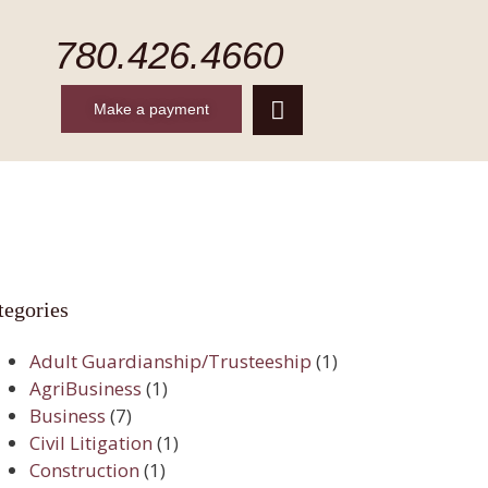
780.426.4660
Make a payment
CONTACT
MAKE A PAYMENT
tegories
Adult Guardianship/Trusteeship
(1)
AgriBusiness
(1)
Business
(7)
Civil Litigation
(1)
Construction
(1)