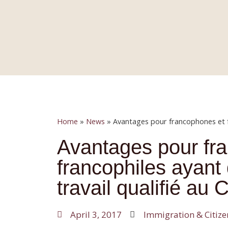
HOME
HISTORY
LAW
Home
»
News
»
Avantages pour francophones et fr
Avantages pour fr
francophiles ayant
travail qualifié au
April 3, 2017
Immigration & Citize