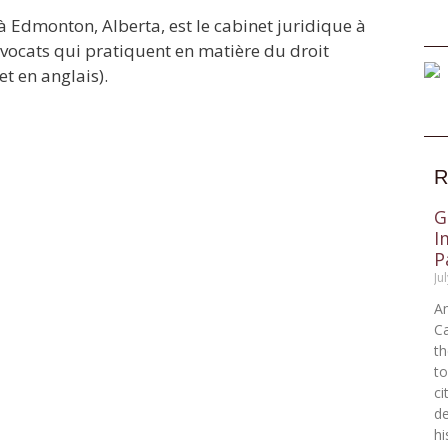
 Edmonton, Alberta, est le cabinet juridique à
ocats qui pratiquent en matière du droit
et en anglais).
R
G
I
P
Ju
Am
Ca
t
to
ci
de
hi